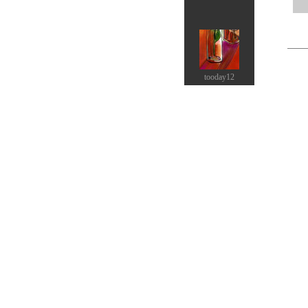
tooday12