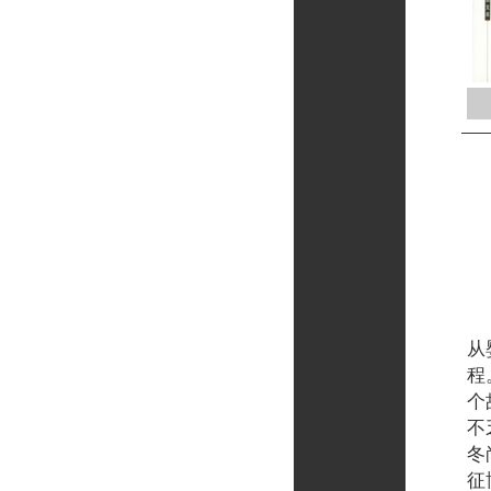
这
从
程
个
不
冬
征