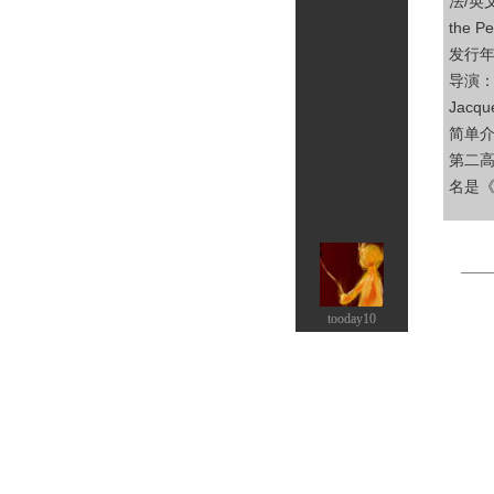
法/英文
the P
发行年
导演：
Jacqu
简单
第二
名是《
tooday10