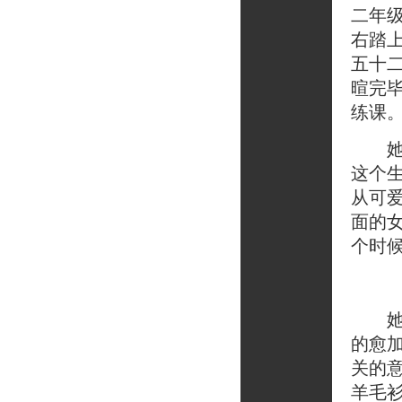
二年
右踏
五十
暄完
练课
她继
这个
从可
面的
个时
她说
的愈
关的
羊毛