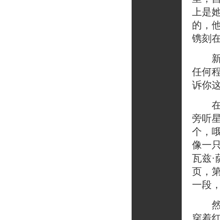
上是
的，
镌刻在
新年
任何
诉你这
在认
旁听
个，
像一
瓦兹
页，
一段
然而
穿着