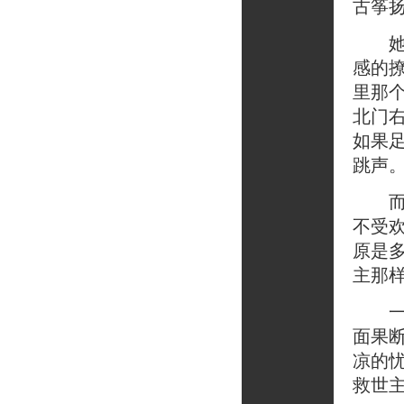
古筝
她说
感的
里那
北门
如果
跳声
而你
不受
原是
主那
一瞬
面果
凉的
救世