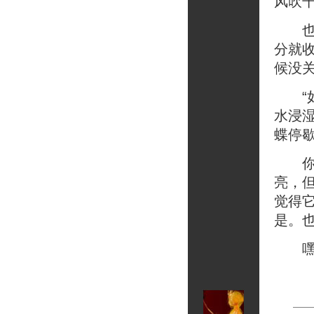
风吹
也有
分就
候没
“如
水浸
蝶停
你努
亮，
觉得
是。
嘿！