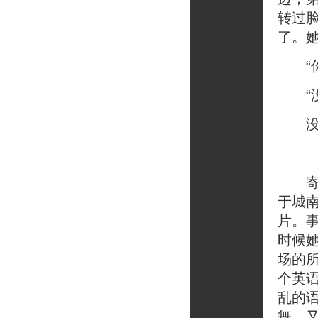
转过
了。
“你
“没
没
寄出
于城
片。
时候
场的
个英
乱的
舞，