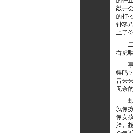
的停
敲开
的打
钟零
上了
二十
吞虎
事情
蝶吗
音来
无奈
却没
就像
像女
脸。