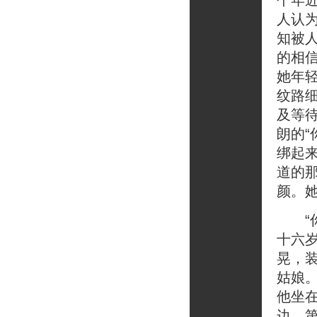
个年
人认
知被
的相
她年
纹路
及等
朗的
绑起
道的
颜。
“你
十六
晃，
姑娘
他坐
边，