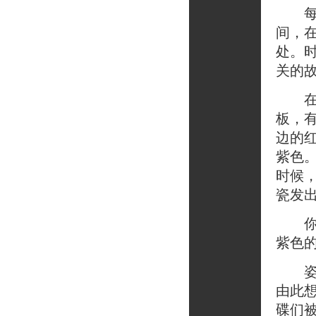
每天
间，
处。
关的
在一
板，
边的
紫色
时候
瓷发
你匆
紫色
姿态
由此
碟们