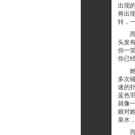
出现
将出
转，
而现
头发
你一
你已
她看
多次
速的
蓝色
就像
娘对
泉水
而你