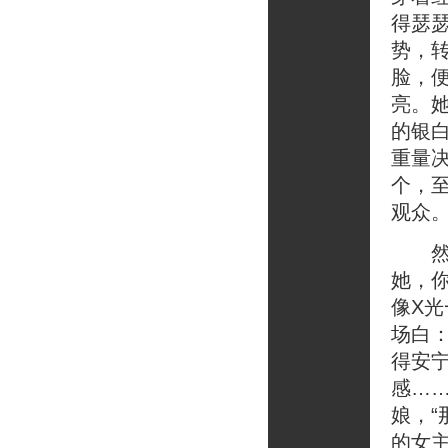
得瑟
势，
脸，
亮。
的银
重量
个，
观众
然而
她，
像X
场白
得安
感…
娘，
的女