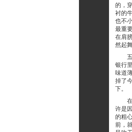
的，
衬的
也不
最重
在肩
然起
五点
银行
味道
掉了
下。
在故
许是
的粗
前，