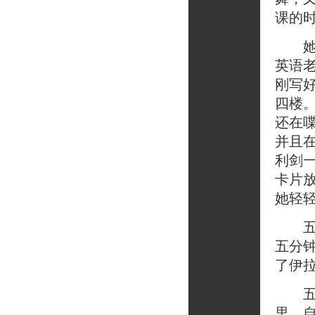
课的
她说
英语
刚写
四楼
还在
并且
利剑
卡片
她轻轻
五分
五分
了伊
五分
里，