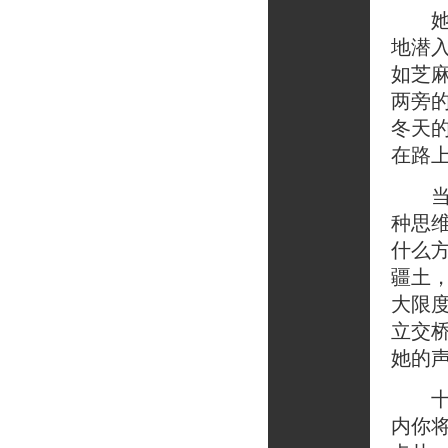
她说
地潜
如芝
两旁
冬天
在路
当她
种思
什么
疆土
大限
立交
她的
十二
内你