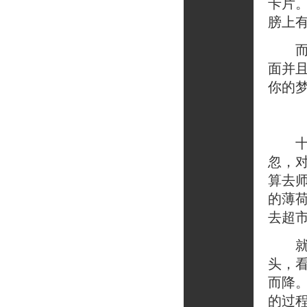
卡片
膀上
而这
面并
你的
十二
忽，
算去
的薄
去超
就在
头，
而降
的过