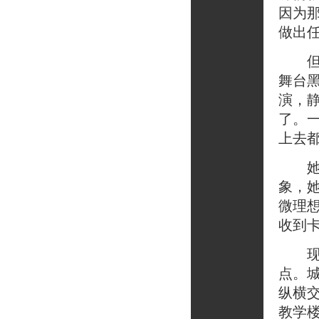
因为
做出
但是
舞台
演，
了。
上去
她说
象，
微理
收到
现在
点。
纵横
教学