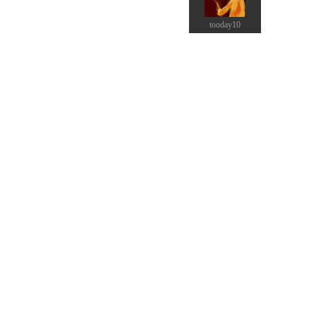
tooday10