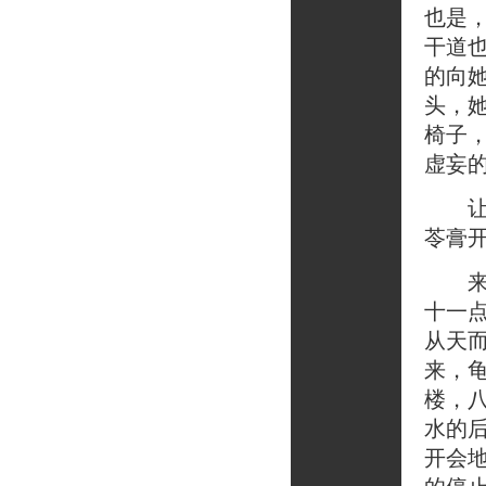
也是
干道
的向
头，
椅子
虚妄
让我
苓膏
来到
十一
从天
来，
楼，
水的
开会