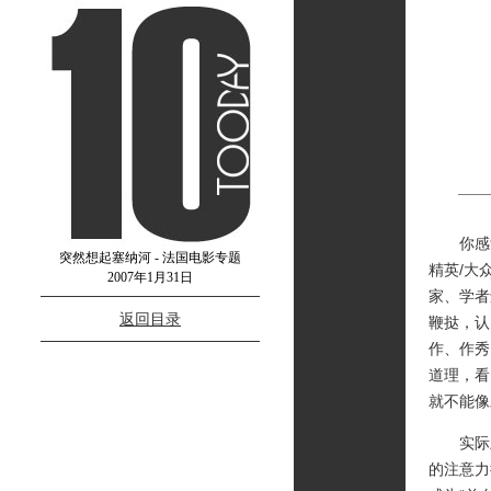
你感觉
突然想起塞纳河 - 法国电影专题
精英/大
2007年1月31日
家、学者
返回目录
鞭挞，认
作、作秀
道理，看
就不能像
实际上
的注意力