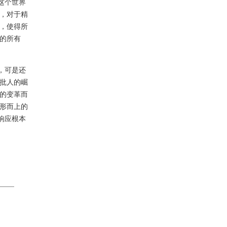
这个世界
，对于精
，使得所
的所有
，可是还
批人的崛
的变革而
形而上的
响应根本