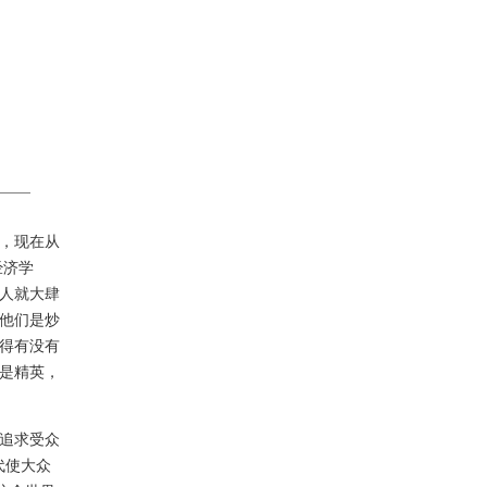
，现在从
经济学
人就大肆
他们是炒
得有没有
是精英，
追求受众
代使大众