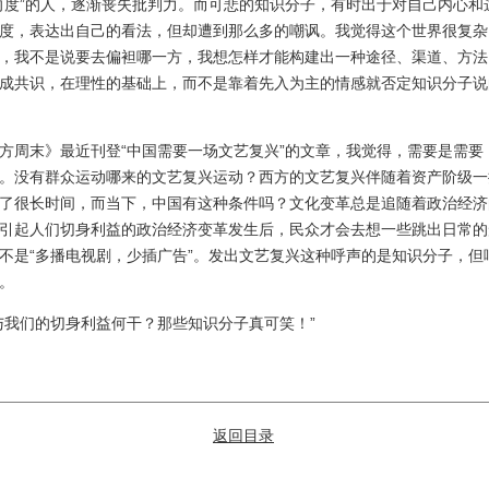
向度”的人，逐渐丧失批判力。而可悲的知识分子，有时出于对自己内心和
度，表达出自己的看法，但却遭到那么多的嘲讽。我觉得这个世界很复杂
，我不是说要去偏袒哪一方，我想怎样才能构建出一种途径、渠道、方法
成共识，在理性的基础上，而不是靠着先入为主的情感就否定知识分子说
周末》最近刊登“中国需要一场文艺复兴”的文章，我觉得，需要是需要
。没有群众运动哪来的文艺复兴运动？西方的文艺复兴伴随着资产阶级一
了很长时间，而当下，中国有这种条件吗？文化变革总是追随着政治经济
引起人们切身利益的政治经济变革发生后，民众才会去想一些跳出日常的
不是“多播电视剧，少插广告”。发出文艺复兴这种呼声的是知识分子，但
。
我们的切身利益何干？那些知识分子真可笑！”
返回目录