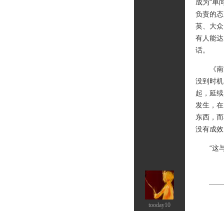
成为“单
负责的态
英、大众
有人能达
话。
《南方
没到时机
起，延续
发生，在
东西，而
没有成效
“这与
tooday10