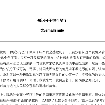
知识分子很可笑？
文/smallsmile
到一种反知识分子倾向了吗？我是感觉到了，以前没有从这个视角来看
众这个角度看，是有一种反精英的倾向，这种倾向愈看愈有严重的趋势。
还有政府官员说出来的一句话就常常被从具体语境中生扯出来，然后一些
为知识分子很可笑、迂腐，忧国忧民但想的都是些不着边际的东西，认为
。反对者以一种极端敌视的态度毫无建设性的否定一切，不管你的原文说
了媒体引用你的那一句话，我就来气，就要反着干。因为你是知识分子，
对待身边的人民群众那样和蔼地对待你。
，现代社会商业经济主导的意识形态正逐渐淡化政治意识形态。媒体为
往往采用那种“歪曲”的伎俩，也加剧了反知识分子倾向。“娱乐至死”的年