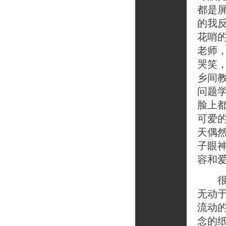
都是
的我
花哨
老师
哭笑
乡间
问题
脸上
可爱
天偶
子眼
容和
很宽
无动
流动
念的