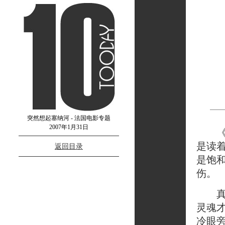
突然想起塞纳河 - 法国电影专题
2007年1月31日
《Le
是读
返回目录
是饱
伤。
真诚
灵魂
冷眼