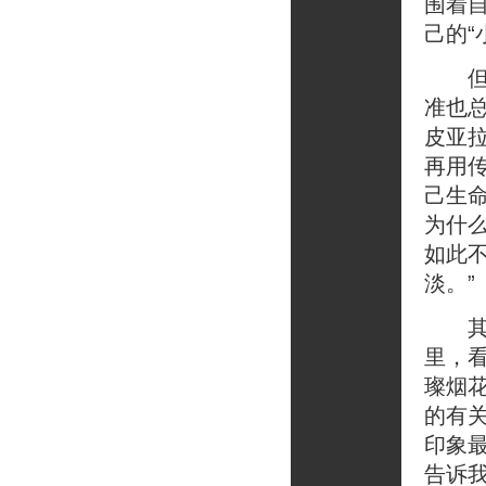
围着
己的“
但对
准也
皮亚拉
再用
己生
为什
如此
淡。”
其实
里，
璨烟
的有
印象
告诉