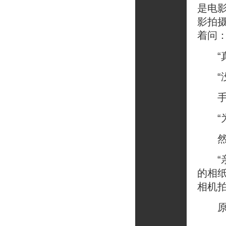
是电
影拍
着问
“真
“没
手在
“为
然后
“亲
的相
相机
原来