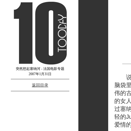
突然想起塞纳河 - 法国电影专题
2007年1月31日
说实
脑袋
返回目录
伟的
的女
过塞纳
轻的Ju
爱情