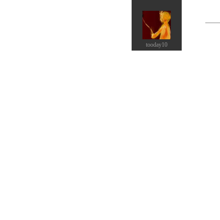
tooday10