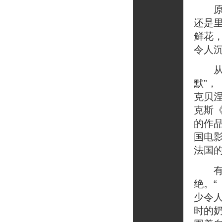
原来
还是
鲜花
令人沉
从小
默”
克贝
克斯
的作
国电
法国
有人
绝。
少令
时的