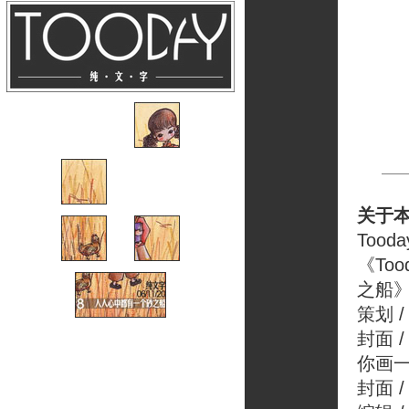
关于
Tooda
《To
之船
策划 /
封面 
你画
封面 /