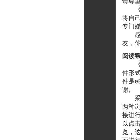
请尊
《T
将自己
专门
感谢
友，你
阅读
《To
件形式
件是e
谢。
采用全
两种
接进
以点
览，