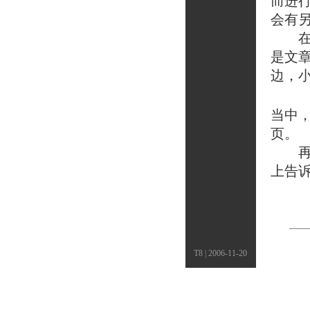
而进
会有
在具
是文
边，
当中
页。
再次
上告
T8 | 2006-11-20