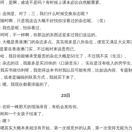
呵，是啊，难道不是吗？有时候上课未必比自然醒重要。
：这倒是。对了，三，我们什么时候交换杂志呢？
随时啊，只是我这边大概不好找你没看过的杂志呢。（笑）
：我也是呢，怕你看过。
呵呵，不一样啊，你那边的东西还是多过我们这边的。
大概是香港澳门的杂志多点。其实很多是八卦杂志，便宜又满足大众胃
是要在香港澳门买，不过相对来说贵而已。
，我目前能够承受最贵的杂志大概是50元了，不过我不买《生活》。
杂志的话，我最多是买20块的《口袋音乐》。实在是没有收入的穷学生
我买书很功利呀，我觉得这本书对我以后可能有用，比如说内容、专题制
，或者是编辑的联系方式，我就买下来了。
：嗯。我现在都看排版的了。
23日
：在听一峰那天的现场录音，有机会发给你。
刚和一个女孩子结束了。
：嗯？
嗯其实大概本来就没有开始。第一次很意外的认真，第一次觉得无能为