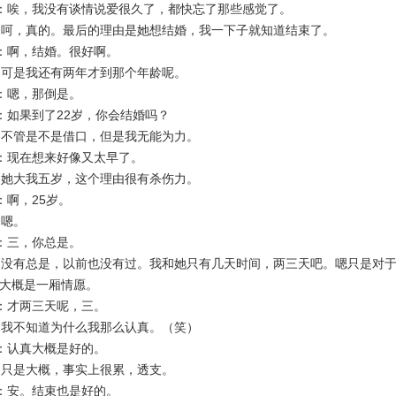
：唉，我没有谈情说爱很久了，都快忘了那些感觉了。
呵，真的。最后的理由是她想结婚，我一下子就知道结束了。
：啊，结婚。很好啊。
可是我还有两年才到那个年龄呢。
：嗯，那倒是。
如果到了22岁，你会结婚吗？
不管是不是借口，但是我无能为力。
：现在想来好像又太早了。
她大我五岁，这个理由很有杀伤力。
啊，25岁。
嗯。
：三，你总是。
没有总是，以前也没有过。我和她只有几天时间，两三天吧。嗯只是对于
大概是一厢情愿。
：才两三天呢，三。
我不知道为什么我那么认真。（笑）
：认真大概是好的。
只是大概，事实上很累，透支。
：安。结束也是好的。