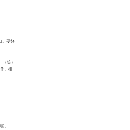
口。要好
。（笑）
作、排
力呢。