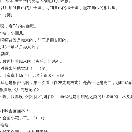
：回忆拼凑出来的爱恋大概也让人难忘。
以后拍到自己的片子里，写到自己的稿子里，照在自己的相片里。
：（笑）
哎，看T8的封面吧。
：哈，小画儿。
呵呵背景是幾米的，前面是朋友画的。
：那些草丛是幾米的？
是啊。
：最近想看幾米的《失乐园》系列。
对幾米的感觉淡了。（笑）
：《寂寞上场了》，名字很吸引人呢。
我还是很俗气啊，第一次看《向左走向右走》是高一还是高二，那时候感
很喜欢《月亮忘记了》。
哈。我喜欢《你们我们她们》，虽然他是用蜡笔之类的那些画的，不及
小咪会画画不？
会画小花小草。（>_<）
哈哈。