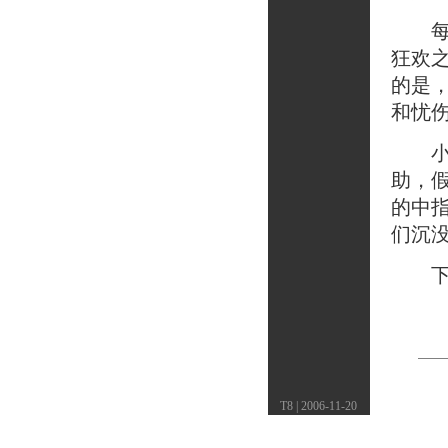
每当
狂欢
的是
和忧
小酒
助，
的中
们沉
下月
T8 | 2006-11-20