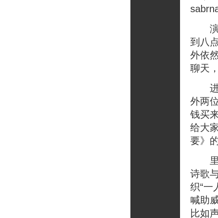
sab
演出
到八
外依
聊天
进门
外两
钱买来
给大
要》
里面
诗歌
织“
喊助
比如