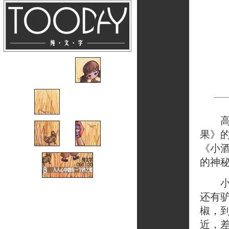
高中
果》
《小酒
的神
小酒
还有
椒，
近，