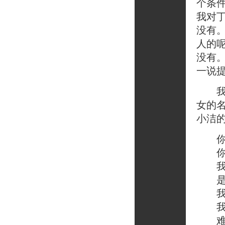
个条
我对
没有
人的
没有
一说
我找
女的
小洁
你好
你是
我
是啊
我想
我怎
难道