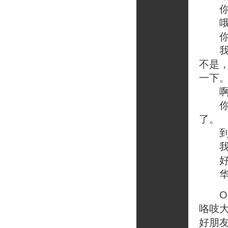
你是
哦，
你到
我是
不是
一下
啊，
你别
了。
到底
我现
好吧
华西
OK
咯吱
好朋