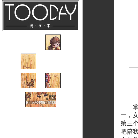
拿出
一，
第三
吧陪