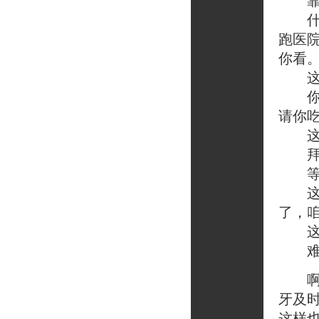
靠，
什么
跑医
你看
这到
你先
请你
这不
拜托
等等
这有
了，
这还
难道
啊—
牙及
这样