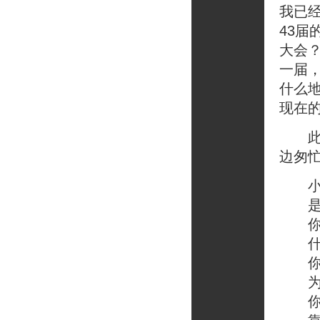
我已
43
大会
一届
什么
现在
此时
边匆
小
是我
你吻
什
你吻
为
你别