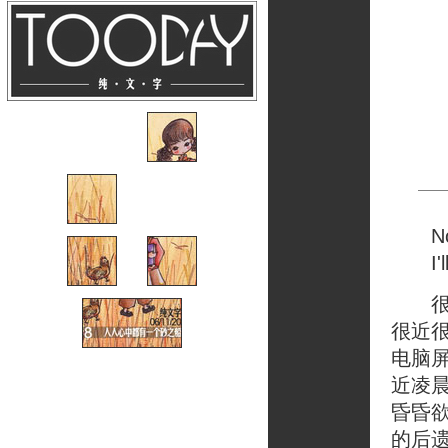
No ex
I'll 
很久
很近
电脑
近凌
昏昏
的后