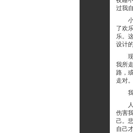
夜睡
过我
小学
了欢
乐。
设计
现在
我所
路，
走对
我在
人生
伤害
己。
自己