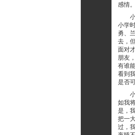
感情
小学
小学
勇、
去，
面对
朋友
有谁
看到
是否
小学
如我
是，
把一
过，