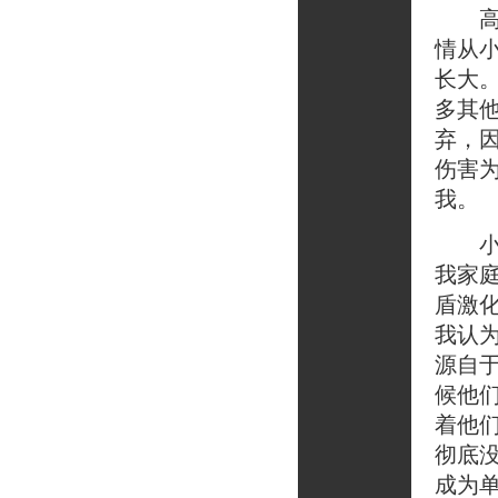
高三
情从
长大
多其
弃，
伤害
我。
小学
我家
盾激
我认
源自
候他
着他
彻底
成为