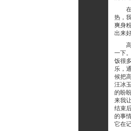
在暑
热，
爽身
出来
高三
一下
饭很
乐，
候把
汪冰
的盼
来我
结束
的事
它在