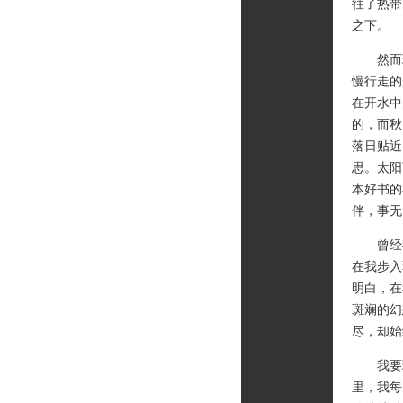
往了热带
之下。
然而现
慢行走的
在开水中
的，而秋
落日贴近
思。太阳
本好书的
伴，事无
曾经我并
在我步入
明白，在
斑斓的幻
尽，却始
我要珍
里，我每