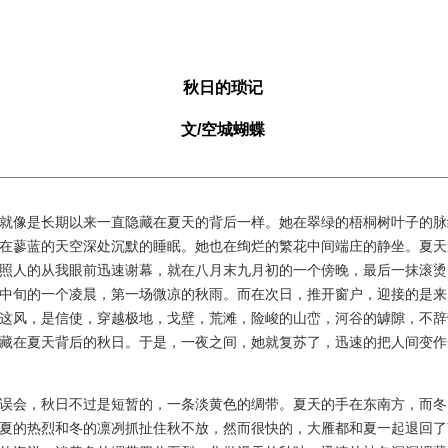
秋日的琐记
文/空城蝴蝶
像是长期以来一直隐藏在夏天的背后一样。她在翠绿的梧桐树叶子的脉
在蓼蓝的天空深处沉默的睡眠。她也在绚烂的繁花中间端庄的静坐。夏天
照人的从我眼前迅速谢幕，就在八月末九月初的一个傍晚，最后一抹滚烫
中旬的一个凌晨，第一场微凉的秋雨。而在次日，推开窗户，迎接的是来
这风，是信使，穿越极地，戈壁，荒滩，险峻的山峦，河谷的罅隙，不辞
藏在夏天背后的秋日。于是，一夜之间，她就复苏了，迅速的把人间变作
会，秋日不过是短暂的，一条淡黄色的绸带。夏天的手在东南方，而冬
夏的热烈和冬的凛冽抓扯住秋不放，然而很快的，大雁都和夏一起退回了