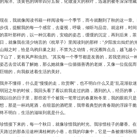
的海洋。淡黄色的绸带四分五裂，化做漫天的秋叶，迅速的被冬深深埋藏
在，我就像阅读书籍一样阅读每一个季节，而今就翻到了秋的这一章。
步伐，提醒我的每一个感官，去凝视，呼吸，倾听与品尝。就这样，时间
的茶叶那样的，以一种沉着的，安稳的姿态，缓缓的沉淀，再到后来，茶
日，就像我在清少纳言的《枕草子》里阅读到的那样：“夕阳发出灿烂的
山颠之时，恰是乌鸦归巢之刻，不禁为之动情，何况雁阵点点，越飞越小
下山了，更有风声和虫韵。”其实每一个季节都是友善的，若我坚持以一
姿态去尝试着了解她，那么她就像一位循循善诱的老妪，又像一位侃侃而
巨细的，向我叙述着生活的美好。
不懂得，什么是“慢慢的走，欣赏啊”，也不明白什么又是“乱花渐欲迷
弱冠之年的时候，我回头看了看以前我走过的路，遇到的人，经历的事，
我以往的日子里，那些若干个被我一笔带过的春夏秋冬里，我的眼前只是
想，那是一杯鸡尾酒，在喧嚣的酒吧里，我带着典型的青春期的浮躁干脆
终不明白，生活的滋味到底是什么。
惜接下来的，每一个秋日，就像珍惜我的时光。我珍惜桂子的馨香。在
天路过的那条沿途种满桂树的小巷，在我的印象中，它是一条被缠绵秋雨