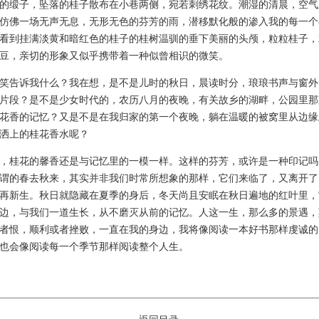
的缎子，坠落的桂子散布在小巷两侧，宛若刺绣花纹。潮湿的清晨，空气
仿佛一场无声无息，无形无色的芬芳的雨，潜移默化般的渗入我的每一个
看到挂满淡黄和暗红色的桂子的桂树温驯的垂下美丽的头颅，粒粒桂子，
豆，亲切的形象又似乎携带着一种似曾相识的微笑。
告诉我什么？我在想，是不是儿时的秋日，晨读时分，琅琅书声与窗外
片段？是不是少女时代的，农历八月的夜晚，有关故乡的湖畔，公园里那
花香的记忆？又是不是在我归家的第一个夜晚，躺在温暖的被窝里从边缘
洒上的桂花香水呢？
桂花的馨香还是与记忆里的一模一样。这样的芬芳，或许是一种印记吗
谓的春去秋来，其实并非我们时常所想象的那样，它们来临了，又离开了
再新生。秋日就隐藏在夏季的身后，冬天尚且安眠在秋日遍地的红叶里，
边，与我们一道生长，从不磨灭从前的记忆。人这一生，那么多的景遇，
者恨，顺利或者挫败，一直在我的身边，我将像阅读一本好书那样虔诚的
也会像阅读每一个季节那样阅读整个人生。