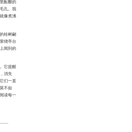
里酝酿的
毛孔。我
就像煮沸
的桂树翩
萦绕亭台
上闻到的
。它提醒
，消失
它们一直
莫不如
阅读每一