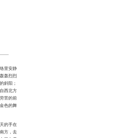
络里安静
轰轰烈烈
的斜阳；
自西北方
劳苦的前
金色的舞
天的手在
南方，去