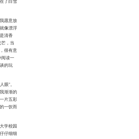
在了白雪
我愿意放
就像漂浮
是清香
光芒，当
，很有意
种阅读一
谈的玩
人眼”。
我渐渐的
一片五彩
的一饮而
大学校园
仔仔细细