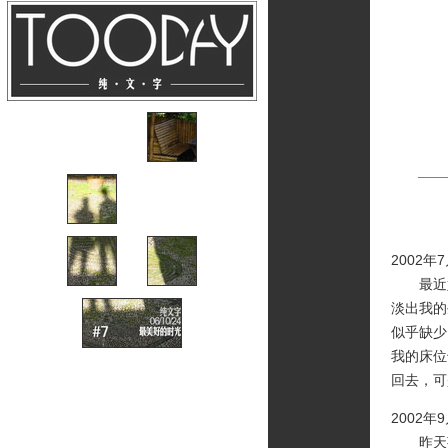
2002年
最近好
淡出我的
似乎缺少
我的床位
回去，可
2002年
昨天芊