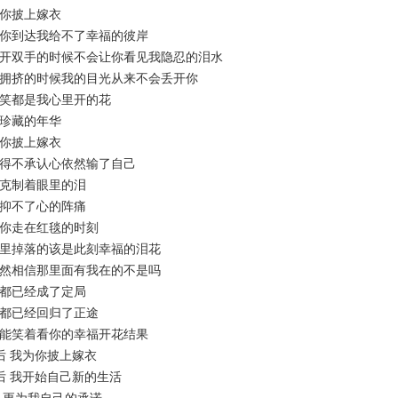
披上嫁衣
到达我给不了幸福的彼岸
双手的时候不会让你看见我隐忍的泪水
挤的时候我的目光从来不会丢开你
都是我心里开的花
藏的年华
披上嫁衣
不承认心依然输了自己
制着眼里的泪
不了心的阵痛
走在红毯的时刻
掉落的该是此刻幸福的泪花
相信那里面有我在的不是吗
已经成了定局
已经回归了正途
笑着看你的幸福开花结果
 我为你披上嫁衣
 我开始自己新的生活