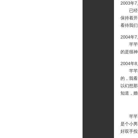
2003年
已经离
保持着开
看待我们
2004年
芊芊忙
的是很神
2004年
芊芊约
的，我看
以幻想那
知道，婚
芊芊哭
是个小男
好双手投