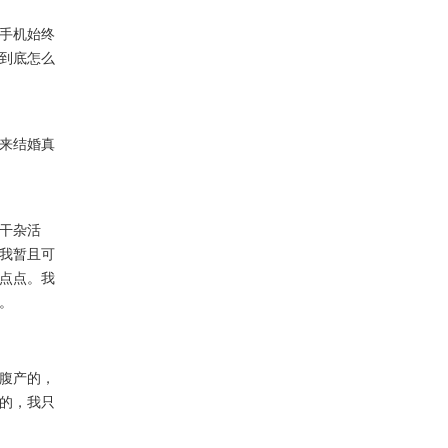
手机始终
到底怎么
来结婚真
干杂活
我暂且可
点点。我
。
腹产的，
的，我只