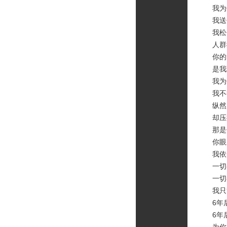
我为你
我送你
我松开
人群拥
你的笑
是我珍
我为你
我不得
纵然克
却压抑
那是你
你眼里
我依然
一切都
一切都
我只能
6年后
6年后