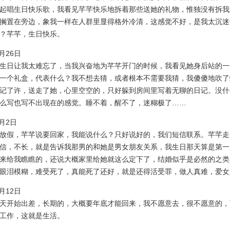
起唱生日快乐歌，我看见芊芊快乐地拆着那些送她的礼物，惟独没有拆我
搁置在旁边，象我一样在人群里显得格外冷清，这感觉不好，是我太沉迷
？芊芊，生日快乐。
4月26日
日让我太难忘了，当我兴奋地为芊芊开门的时候，我看见她身后站的一
一个礼盒，代表什么？我不想去猜，或者根本不需要我猜，我傻傻地吹了
记了许，送走了她，心里空空的，只好躲到房间里写着无聊的日记。没什
么写也写不出现在的感觉。睡不着，醒不了，迷糊极了……
5月2日
假，芊芊说要回家，我能说什么？只好说好的，我们短信联系。芊芊走
信，不长，就是告诉我那男的和她是男女朋友关系，我生日那天算是第一
来给我瞧瞧的，还说大概家里给她就这么定下了，结婚似乎是必然的之类
眼泪模糊，难受死了，真能死了还好，就是还得活受罪，做人真难，爱女
7月12日
开始出差，长期的，大概要年底才能回来，我不愿意去，很不愿意的，
工作，这就是生活。