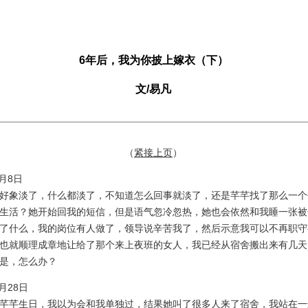
6年后，我为你披上嫁衣（下）
文/易凡
（
紧接上页
）
7月8日
象淡了，什么都淡了，不知道怎么回事就淡了，还是芊芊找了那么一个
生活？她开始回我的短信，但是语气忽冷忽热，她也会依然和我睡一张被
了什么，我的岗位有人做了，领导说辛苦我了，然后示意我可以不再职守
也就顺理成章地让给了那个来上夜班的女人，我已经从宿舍搬出来有几天
是，怎么办？
9月28日
芊生日，我以为会和我单独过，结果她叫了很多人来了宿舍，我站在一