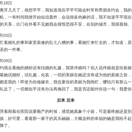
7月18日
开几天了，很想芊芊，我知道现在芊芊可能会时常和男朋友约会，我的
机，一有时间我便开始短信轰炸，会说很多肉麻的话，我不知道芊芊现在
的关系，出门在外看不见她我会很惶恐很不安，在别的城市，我很孤独。
7月03日
着婚礼的事和家里装修的乱七八糟的事，看她忙来忙去的，才知道，原
圣的一件事。
8月09日
我去看她的婚纱还有结婚的礼服，我算伴娘吗？别人说伴娘就是给新娘
着她试婚纱，试礼服，化装，一切的美丽在她还没有成为他的新娘之前，
都是我的！即使为你做嫁衣，我也要你的美丽为我绚烂，哪怕只有那么一
礼近了，一切都似乎没有办法再挽回了，我是否还能对你说一句：我爱你
后来 后来
着闹着在医院说要顺产的时候，感觉她真象个小孩，可是最终她还是剖
孩，好可爱，看着那一家子的其乐融融，大概这样的幸福的确是我给不起
降了。