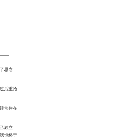
了思念；
过后重拾
经常住在
己独立，
我也终于