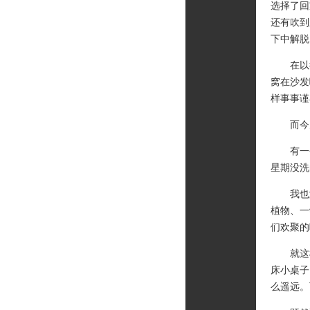
选择了回
还有吹到
下中解脱
在以往
窝在沙发
样事事谨
而今天
有一个
星期没洗
我也渐
植物、一
们欢聚的
就这样
床小桌子
么遥远。