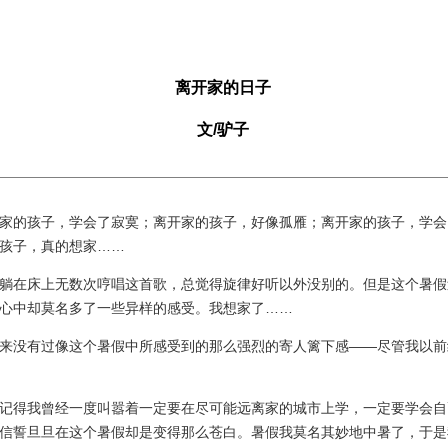
离开家的日子
文/驴子
的孩子，学会了寂寞；离开家的孩子，好像孤雁；离开家的孩子，学会
孩子，真的想家……
在床上无数次哼唱这首歌，总觉得旋律好听以外没别的。但是这个暑假
心中却莫名多了一些异样的感受。我想家了……
没有过像这个暑假中所感受到的那么强烈的寄人篱下感——尽管我以前
得我曾经一度叫嚣着一定要在尽可能远离家的城市上学，一定要学会自
信誓旦旦在这个暑假却是变得那么苍白。暑假我莫名其妙地中暑了，于是