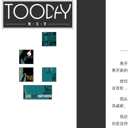
离开家
离开家的
曾经躺
这首歌，
我从来
亲戚家。
我还记
但是这些