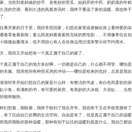
家。当吃到老妈做的抄手、老爸炒的苦瓜、姑妈开的中药、奶奶蒸的年糕
久违的空调、看到久违的凤凰资讯时，我终于重温了家的温暖。我也终于
了。
离开家的日子里，我经常想回家，幻想在家里或者躺在床上看钟爱的杂
嚼着零食看新闻；要么陪老妈看着索然无味的肥皂剧……不用像寄住在别
小慎微如履薄冰，也不用担心有人在你身边用沙漠来警示你节约用水。
，我却又开始想有一个真正属于自己的家了。
真正属于自己的地方多好啊，一切都是自己的，什么都不用管，哪怕是
的衣服。我突然间有种想买房的冲动——哪怕是租来的也好，总算是我自
渐经常开始幻想自己的家是什么样：有整洁的书桌，有白色而柔软的床
缸小鱼，有满柜的书，有可爱的厨房，有美妙的大冰箱、大浴缸……当然
吵闹和愉快。
幻想着，期盼着，我终于盼到了现在开学。我也终于又在学校里拥有了
，有了任由自己折腾的生活空间。自由是有了，但是真正属于自己的温暖
而我所期盼的那种温暖，那种有别于以往的温暖到底是什么，我自己都说