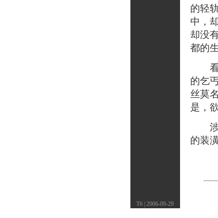
的轻轨
中，
却没
都的
看高
的乞
丝莫
是，
涉水
的装
T6 | 2006-09-29