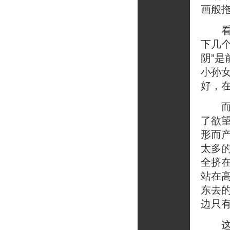
画般
看过
下几个
阴”是
小孙
好，
而现
了欲
形而
太多
全挤
站在
东去
边只
这种