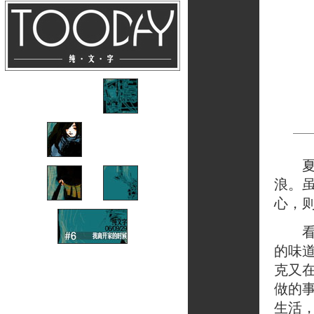
夏炎
浪。
心，
看书
的味
克又
做的
生活