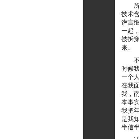
所以
技术
谎言
一起
被拆
来。
不过
时候
一个
在我
我，
本事
我把
是我
半信