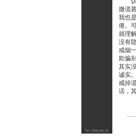
认真
撒谎
我也
倦。
就理
没有
戒烟
欺骗
其实
诚实
戒掉
话，
T6 | 2006-09-29