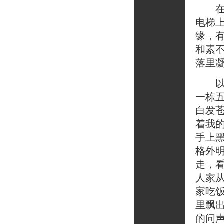
在这
电梯
缘，
和素
落里
以前
一栋
白发
着我
手上
格外
走，
人家
家吃
里飘
的问