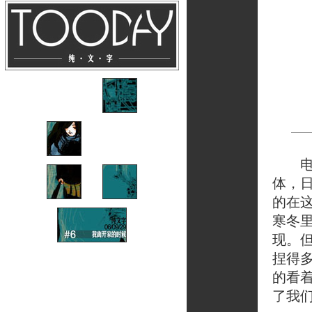
电梯
体，
的在
寒冬
现。
捏得
的看
了我