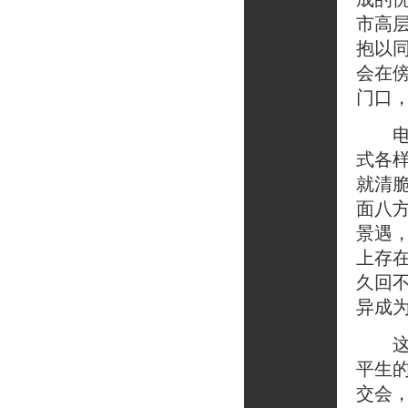
市高
抱以
会在
门口
电梯
式各
就清
面八
景遇
上存
久回
异成
这座
平生
交会