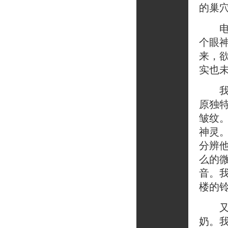
的巢
电梯
个眼
来，
实也
我时
原独
皱纹
神灵
分辨
么的
音。
楼的
又有
奶。