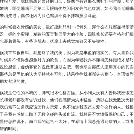
样粉可爱。我恍惚想起曾经的自己，好像也有过那么像娃娃的时期，那个
嫩呐，即使睡眠不足第二天眼睛仍然闪闪发亮气色红润。如今我长期睡眠
未消失过，偶尔还因为脸色黯淡不得不抹粉擦脂遮盖。
时候喜欢骨感的美女，最好瘦到只剩一把骨头，穿什么衣服都显得楚楚
盈一握的小蛮腰，精致的五官和巴掌大的小脸，四肢修长还要有格外纤细
包裹着骨头，有些许肌肉，抚摩上去感觉精致又不失弹性。
我常常很自卑。我忽略了我的美，因为我是丰盈的结实的。有人喜欢我
时候并不懂得要感激对方的欣赏，而因为年轻我亦不懂得怎样拒绝才是巧
说没感觉，虚伪客套的说做普通朋友吧。我也明白那些人里用真心的其实
那些总是固执的认为坚持就有可能，结果往往我渐渐失去耐心，言语激烈
朋友都没的做。
我是任性的不羁的，脾气很坏性格古怪。从小到大没有人告诉我应该怎
长和老师都没有告诉过我，他们视感情为洪水猛兽，所以在我无数次夭折
我仍然不知道我应该怎样去恋爱，也不知道我应该去爱什么样的人。我根
于是我在感情上跌了无数交碰的头破血流。我总是不太懂得保护自己，不
懂得怎样说不。而且我的运气不太好，在感情上我总是遇到错的人，或者
错的时间。