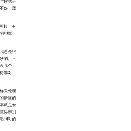
时候我是
不好，黑
可怜，有
的脚踝，
我总是很
妙的。只
没几个，
得罪对
样去处理
的懵懂的
本就是爱
懂得辨别
遇到对的