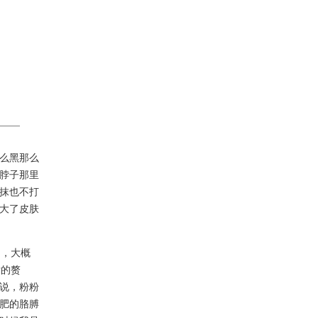
么黑那么
脖子那里
抹也不打
大了皮肤
，大概
后的赘
说，粉粉
肥的胳膊