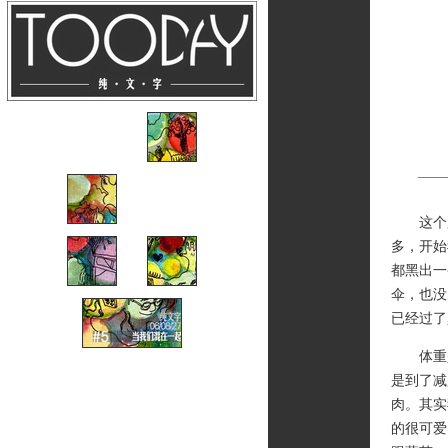
这个夏
多，开始
都黑出一
伞，也没
已经过了
体重是
是到了减
肉。其实
的很可爱