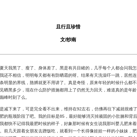
且行且珍惜
文/纱南
天我黑了、瘦了、身体差了。黑是有共目睹的，几乎每个人都会问我怎
我还不相信，明明每天都有有防晒霜的呀。结果有天洗澡吓一跳，居然连
条明显的界线，胳膊就更不用讲了。真是奇怪，原来年轻的时候什么都不
见晒黑多少，现在什么防护措施都用上了仍然无力回天，难道真的是年龄
巅峰时刻了么。
减下来了，可是完全看不出来，维持在92左右，仿佛再往下减就很难了
肥的瓶颈阶段了吧。我的目标是85，最好能够消灭掉顽固的小肚腩和背
我都快不记得我最肥时候的样子，好象那时候有女生说我那叫婴儿肥来着
。前几天跟着女朋友去蹭饭吃，就看到一个长得像娃娃一样的小妹妹，肥