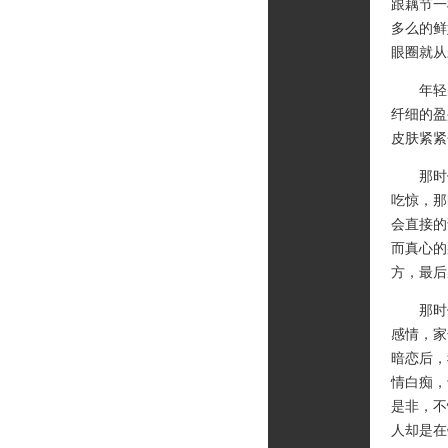
跟藕节一
多么的鲜
眼圈就从
年轻的
纤细的盈
皮肤紧紧
那时候
吃惊，那
会直接的
而真心的
方，最后
那时候
感情，家
暗恋后，
情白痴，
是非，不
人却是在