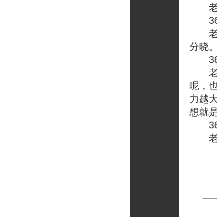
老榕
36
老榕
分晓
36：
老榕
呢，
力越
想就
36
老榕