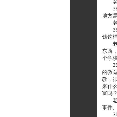
老榕
36
地方
老榕
36
钱这
老榕
东西
个学
36
的教
教，
来什
富吗
老榕
事件
36