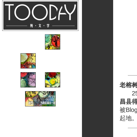
老榕
25岁
昌县
被Bl
起地