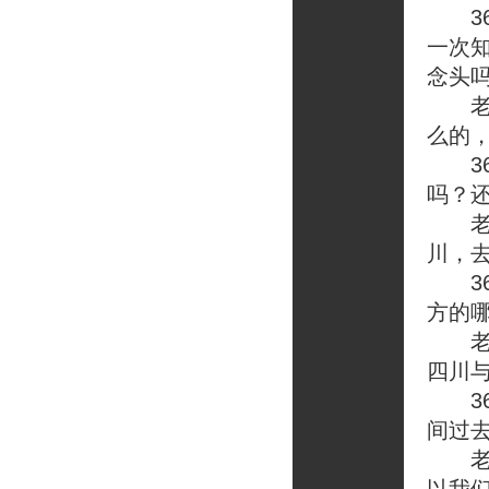
一次
念头
老榕
么的
36
吗？
老榕
川，
36
方的
老榕
四川
36
间过
老榕