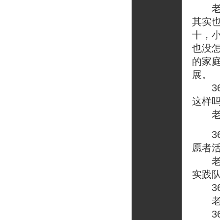
老榕
其实
十，
也没
的家
展。
36
这样
老榕
36
愿者
老榕
实践
36
老榕
36