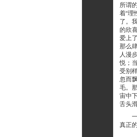
所谓
着“
了。
的欣
爱上
那么
人漫
悦；
受别
忽而
毛。
宙中
舌头
一个
真正