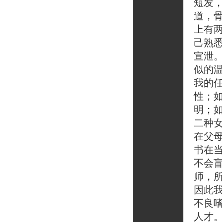
短发
道，
上有
己熟
宣泄
似的
我的
性；
明；
二种
在父
书在
不会
师，
因此
不良
人才