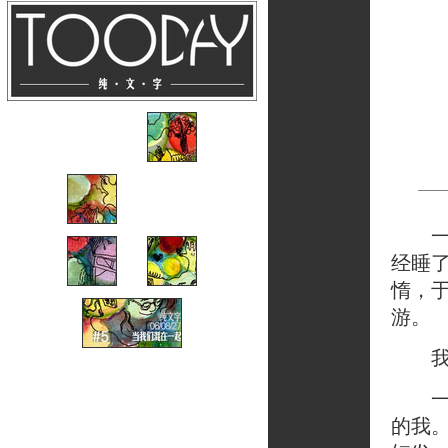
经睡
惰，
游。
我是
一直
的我