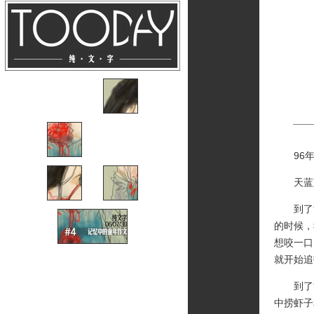
96年
天蓝蓝
到了河
的时候，
想咬一口
就开始追
到了河
中捞虾子