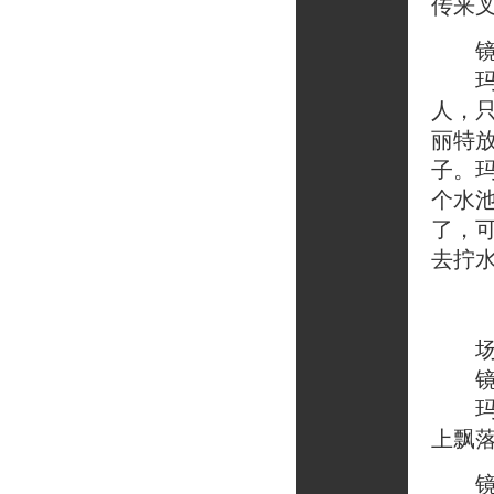
传来
镜头
玛格
人，
丽特
子。
个水
了，
去拧
场
镜头
玛格
上飘
镜头