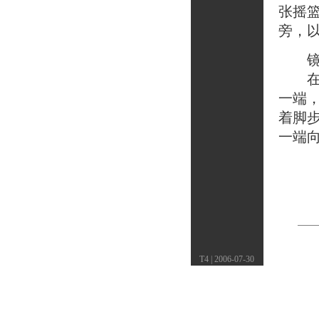
张摇
旁，
镜头
在玛
一端
着脚
一端
T4 | 2006-07-30