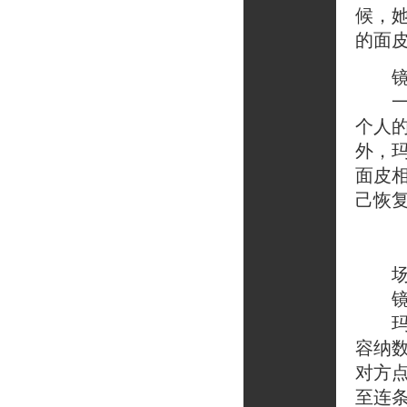
候，
的面
镜头
一阵
个人
外，
面皮
己恢
场
镜头
玛格
容纳
对方
至连