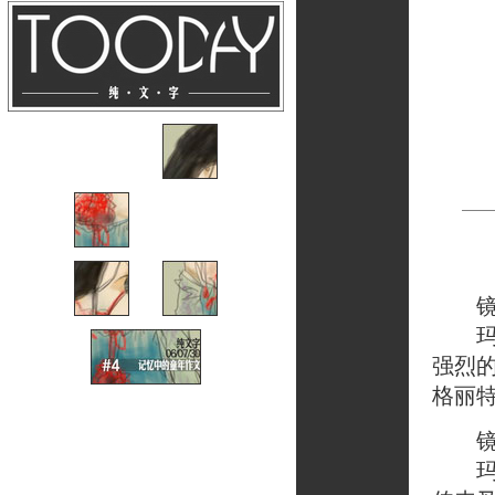
镜头
玛格
强烈
格丽
镜头
玛格