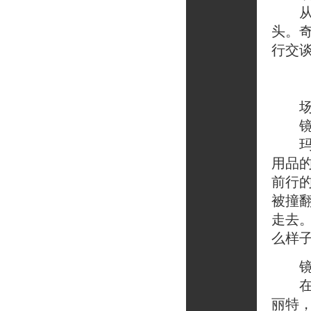
从街
头。
行交
场
镜头
玛格
用品
前行
被撞
走去
么样
镜头
在玛
丽特