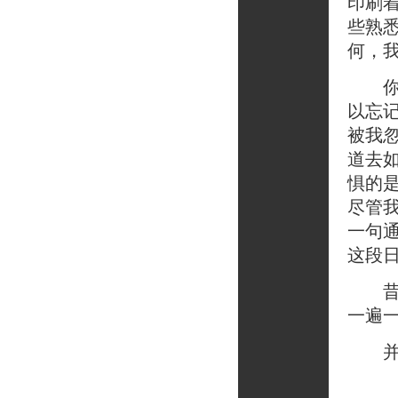
印刷
些熟
何，
你可
以忘
被我
道去
惧的
尽管
一句
这段
昔日
一遍
并且