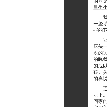
的只
里生
我曾
一些
些的
它们
床头
次的
的晚餐
的脸以
孩。
的喜
还有
示下
回家