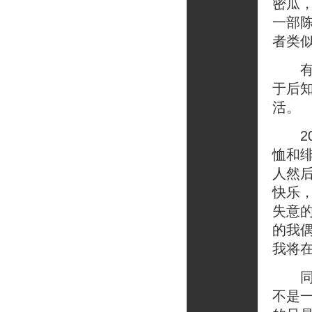
密瓜
一部
者类
有一
于后
活。
20
恤和
人然
快乐
失意
的我
我将
同样
不是