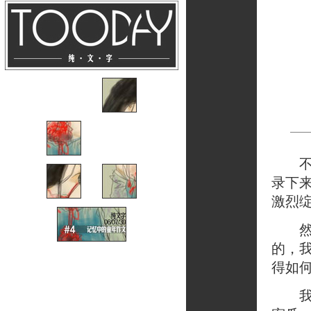
不止
录下
激烈
然而
的，
得如
我所