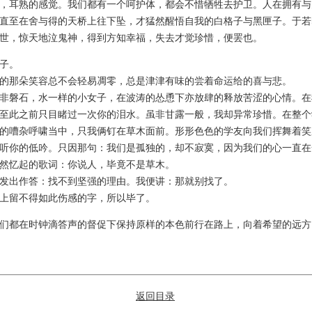
耳熟的感觉。我们都有一个呵护体，都会不惜牺牲去护卫。人在拥有与
直至在舍与得的天桥上往下坠，才猛然醒悟自我的白格子与黑匣子。于若
世，惊天地泣鬼神，得到方知幸福，失去才觉珍惜，便罢也。
子。
那朵笑容总不会轻易凋零，总是津津有味的尝着命运给的喜与悲。
磐石，水一样的小女子，在波涛的怂恿下亦放肆的释放苦涩的心情。在
至此之前只目睹过一次你的泪水。虽非甘露一般，我却异常珍惜。在整个
的嘈杂呼啸当中，只我俩钉在草木面前。形形色色的学友向我们挥舞着笑
听你的低吟。只因那句：我们是孤独的，却不寂寞，因为我们的心一直在
然忆起的歌词：你说人，毕竟不是草木。
出作答：找不到坚强的理由。我便讲：那就别找了。
留不得如此伤感的字，所以毕了。
都在时钟滴答声的督促下保持原样的本色前行在路上，向着希望的远方
返回目录