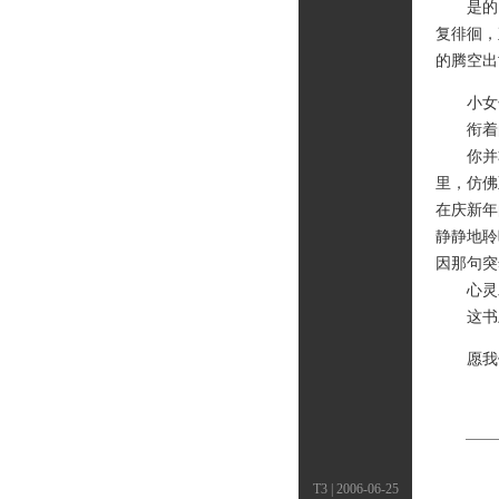
是的，
复徘徊，
的腾空出
小女
衔着的
你并非
里，仿佛
在庆新年
静静地聆
因那句突
心灵发
这书上
愿我们
T3 | 2006-06-25