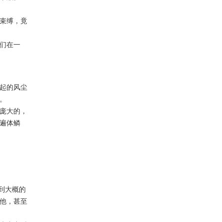
的束缚，竟
们在一
起的风尘
。
庞大的，
遍体鳞
到大概的
他，甚至