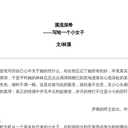
溪流深希
——写给一个小女子
文/林溪
笔写些自己心中关于她的些什么，却全然忘记了她所有的好，毕竟真实
畏惧，于是平时她的林林总总点点滴滴我都已刻意地遗落在心底深处的某
失色，顿时不屑一顾。这是在彼与此的眼里，彼此毫不在意，至少心头都
的真理：真正的情感中并无半点利益驱使，岁月的拷打不过是小小的恐吓
罗嗦的呼之欲出。作
。
光机从一个莫名年代来的小女子，在时间的分秒不争而必争分秒的脚步