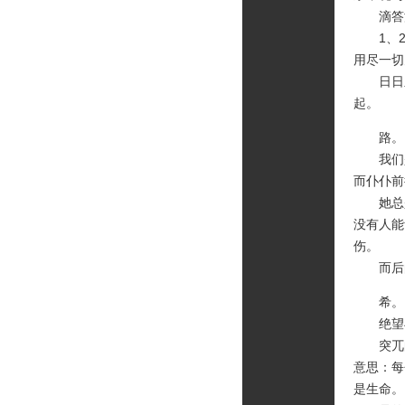
滴答滴
1、2、
用尽一切
日日欣
起。
路。
我们是
而仆仆前
她总是
没有人能
伤。
而后的
希。
绝望与
突兀的想
意思：每
是生命。