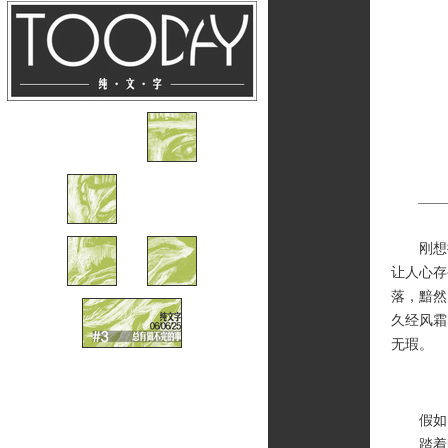
刚想提
让人心存
落，黯然
久经风霜
无瑕。
假如
踏着时