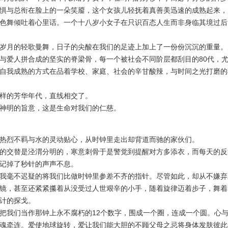
惧与总衔在脸上的一朵笑靥，这个女孩儿轻抚着真善美迅速的成熟起来，
色舞倾吐着心里话。一个十八岁小女子在只识百态人生而非身临其境过后
月的轻歌曼舞，日子的尖酸在我们的足迹上加上了一份份沉沉的重量。
与爱人拼合成的坚实的脊梁骨，每一个被社会不同阶层都刮目的80代，尤
自我成熟的方式在品着学校、家庭、社会的辛甘酸辣，与时间之光打磨的
的芳华年代，直线相交了。
明的旨意，这是生命对我们的仁慈。
烈不羁与水的灵动贴心，从时钟里走出却背道而驰的家伙们。
交替是泾渭分明的，寒意刺骨于是警觉到提醒对方多添衣，而每天的反
记掉了秒针的声声不息。
毫不迟疑的将我们比做时钟里参差不齐的指针。尽管如此，却从不嫌弃
镜，甚至还紧紧攥着从没受过人世艰辛的小手，随着旋律迈着步子，舞着
计的探戈。
我们当作那钟上永不腐朽的12个数字，围成一个圈，连成一个圆。心
魂牵连。爱使地球旋转，爱让我们能大胆的不顾父母之忌将身体发肤彼此