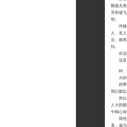
颗毫无畏
牙和眉飞
明。
伴随岁
人、友人
后，都用
扣。
在这样
这是神
钟。
火的热
四季的
我们都忘
所以我
人大跌眼
中精心设
我也把
系，魂与