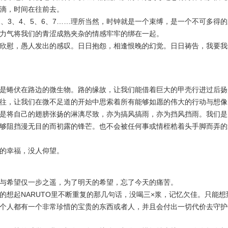
，时间在往前去。
3、4、5、6、7……理所当然，时钟就是一个束缚，是一个不可多得
力气将我们的青涩成熟夹杂的情感牢牢的绑在一起。
慰，愚人发出的感叹。日日抱怨，相逢恨晚的幻觉。日日祷告，我要我
蜷伏在路边的微生物。路的缘故，让我们能借着巨大的甲壳行进过后扬
往，让我们在微不足道的开始中思索着所有能够如愿的伟大的行动与想像
将自己的翅膀张扬的淋漓尽致，亦为搞风搞雨，亦为挡风挡雨。我们是
够阻挡漫无目的而初露的锋芒。也不会被任何事或情桎梏着头手脚而弄的
幸福，没人仰望。
希望仅一步之遥，为了明天的希望，忘了今天的痛苦。
起NARUTO里不断重复的那几句话，没喝三×浆，记忆欠佳。只能想
个人都有一个非常珍惜的宝贵的东西或者人，并且会付出一切代价去守护