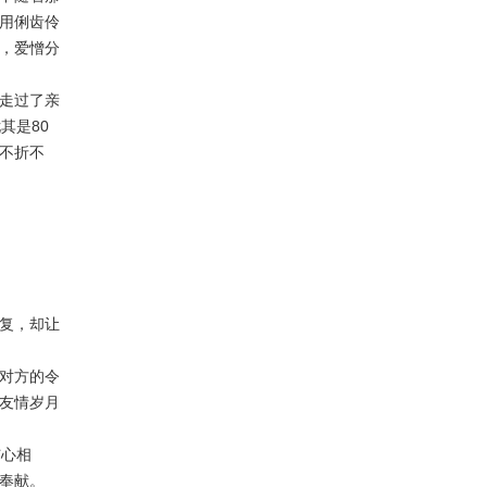
用俐齿伶
，爱憎分
走过了亲
其是80
不折不
复，却让
对方的令
友情岁月
与心相
奉献。