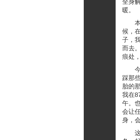
全身
暖。
本来
候，
子，
而去
痕处
今天
踩那
胎的
我在
午。
会让
身，
这段