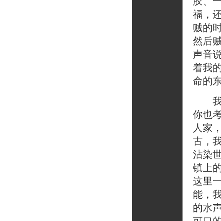
胶、一
福，
贼的
然后
声音
着我的
命的
我想
你也
人家
古，
沾染
镇上
这里
能，
的水