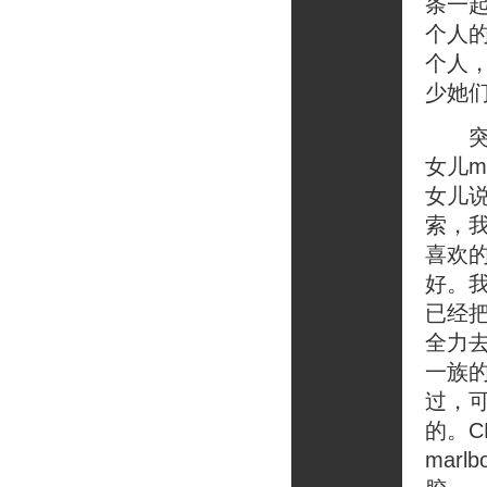
条一
个人
个人
少她
突然
女儿
女儿
索，
喜欢
好。
已经
全力
一族
过，
的。C
mar