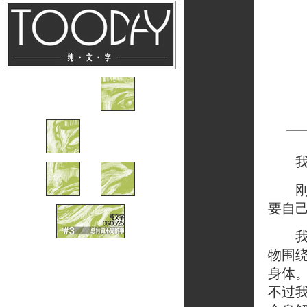
我想
刚想
要自
我讨
物围
身体
不过