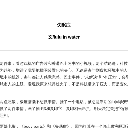
失眠症
文/lulu in water
件事：看游戏机的广告片和香港巴士阿书的小视频，两个结论是：科技
为趋势，增进了我要把插图装置化的决心。无论是参与到虚拟环境中的人
境中的机器，参与都让人感觉完整。巴士事件，“未解决”和“有压力”，合
城市人的主题。发现我原来想得过火了，不是科技带来了压力，而是变化
点吃饭，极度慵懒不想做事情。挂了一个电话，被总是靠后的lu同学安
做了两件事情，画了插图3和复印它，复印相当昂贵。明天决定去把它们
照相。
电影：《body parts》和《失眠症》。因为打算在一个晚上做完瓶形