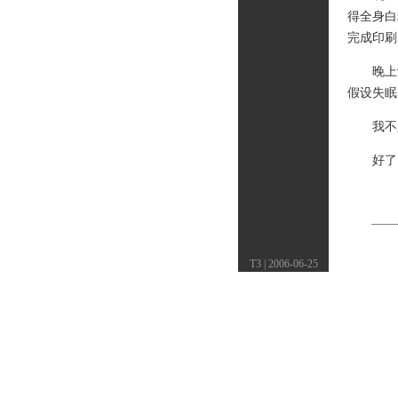
得全身白
完成印刷，
晚上计
假设失眠
我不是
好了，
T3 | 2006-06-25