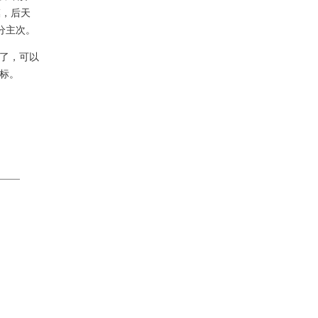
模，后天
情分主次。
了，可以
标。