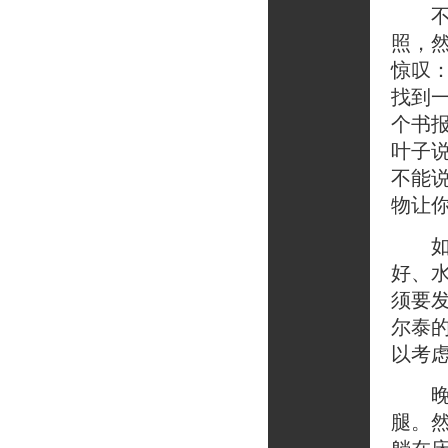
不上
照，
惊叹
找到
个书
叶子
不能
物让
如果
好、
须要
尔泰
以考
晚上
腿。