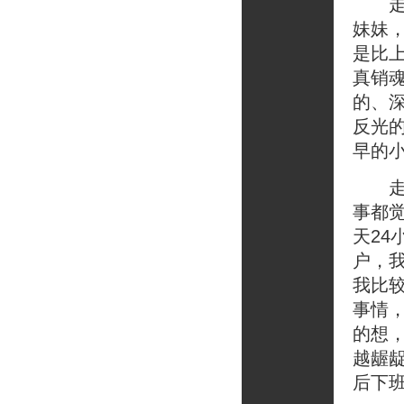
走过
妹妹
是比
真销
的、
反光
早的
走路
事都
天24
户，
我比
事情
的想
越龌
后下