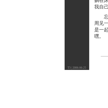
躺在
我自
忘记
周见
是一
嘿。
T3 | 2006-06-25