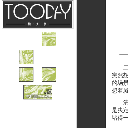
二环
突然
的场
想着
清早
是决
堵得