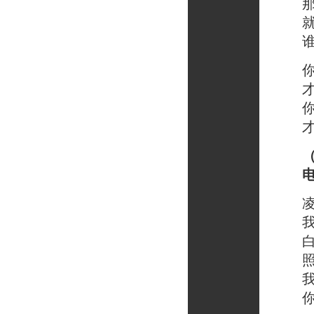
那些
就让
谁的
你必
才能
你必
才能
凌晨
我坐
白色
照在
我被
你藏