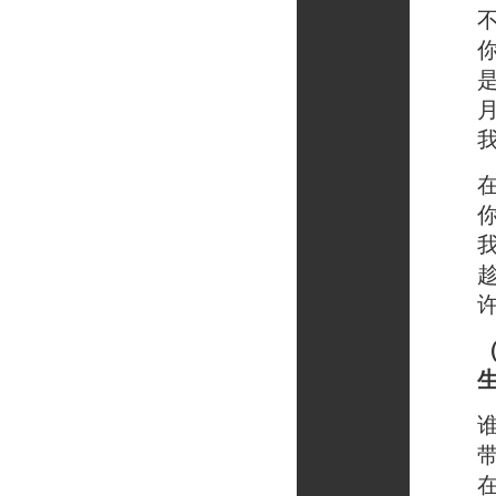
不知
你回
是什
月光
我在
在空
你会
我要
趁着
许许
谁写
带着
在清