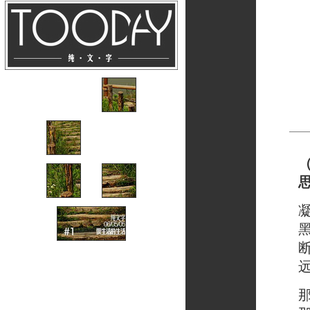
凝视
黑色
断臂
远方
那些