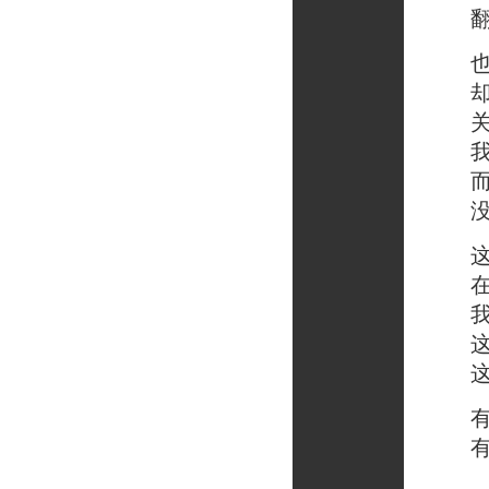
翻看
也许
却被
关
我已
而你
没有
这是
在中
我感
这是
这是
有人
有人