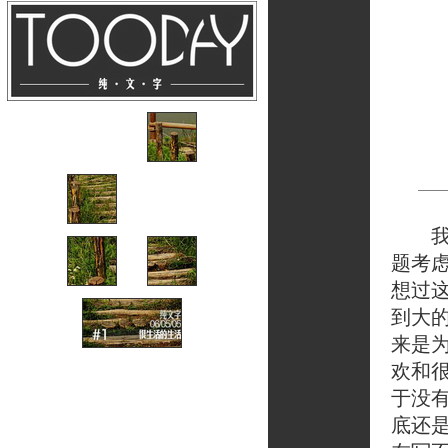
我一
题考
想过
到大
来是
欢和
于没
底还