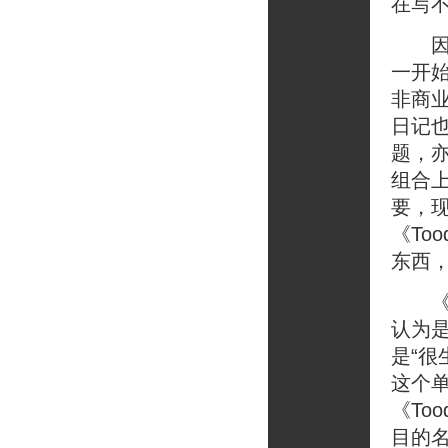
在写
因此
一开
非商
日记也
题，
组合
要，
《To
东西
《T
认为是
是“很
这个
《To
目的